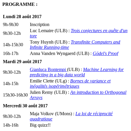
PROGRAMME :
Lundi 28 août 2017
9h-9h30
Inscription
Luc Lemaire (ULB) :
Trois conjectures en quête d'un
9h30-12h
tore
Tony Huynh (ULB) :
Transfinite Computers and
14h-15h30
Infinite Running-time
16h-17h
Anna Vanden Wyngaerd (ULB) :
Gödel's Proof
Mardi 29 août 2017
Gianluca Bontempi
(ULB) :
Machine Learning for
9h30-12h
predicting in a big data world
Emilie Clette (ULg) :
Bornes de variance et
14h-15h
inégalités isopérimétriques
Julien Remy (ULB) :
An introduction to Orthogonal
15h30-16h30
Arrays
Mercredi 30 août 2017
Maja Volkov (UMons) :
La loi de réciprocité
9h30-12h
quadratique
14h-16h
Big quizz!!